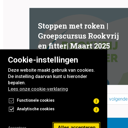
Stoppen met roken |
Groepscursus Rookvrij
en fitter| Maart 2025
Cookie-instellingen
Deze website maakt gebruik van cookies.
11 februari 2025
De instelling daarvan kunt u hieronder
bepalen.
Lees onze cookie-verklaring
1
2
3
4
5
6
…
11
volgende
Functionele cookies
i
Analytische cookies
i
rookvrije generatie
Alles accepteren
Accepteer