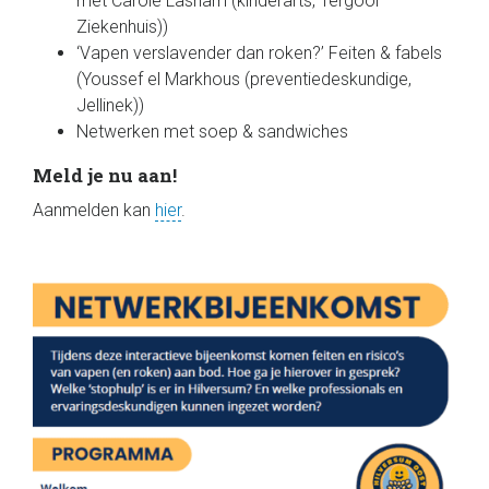
met Carole Lasham (kinderarts, Tergooi
Ziekenhuis))
‘Vapen verslavender dan roken?’ Feiten & fabels
(
Youssef el Markhous (preventiedeskundige,
Jellinek))
Netwerken met soep & sandwiches
Meld je nu aan!
Aanmelden kan
hier
.