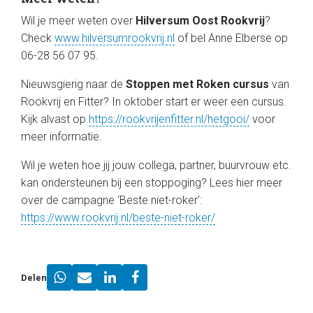
Wil je meer weten over
Hilversum Oost Rookvrij
?
Check
www.hilversumrookvrij.nl
of bel Anne Elberse op
06-28 56 07 95.
Nieuwsgierig naar de
Stoppen met Roken cursus
van
Rookvrij en Fitter? In oktober start er weer een cursus.
Kijk alvast op
https://rookvrijenfitter.nl/hetgooi/
voor
meer informatie.
Wil je weten hoe jij jouw collega, partner, buurvrouw etc.
kan ondersteunen bij een stoppoging? Lees hier meer
over de campagne ‘Beste niet-roker’:
https://www.rookvrij.nl/beste-niet-roker/
Delen