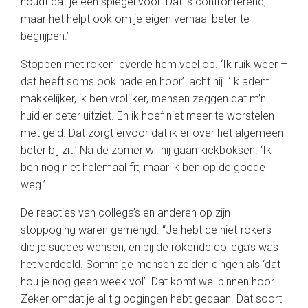
houdt dat je een spiegel voor. Dat is confronterend,
maar het helpt ook om je eigen verhaal beter te
begrijpen.’
Stoppen met roken leverde hem veel op. ‘Ik ruik weer –
dat heeft soms ook nadelen hoor’ lacht hij. ‘Ik adem
makkelijker, ik ben vrolijker, mensen zeggen dat m’n
huid er beter uitziet. En ik hoef niet meer te worstelen
met geld. Dat zorgt ervoor dat ik er over het algemeen
beter bij zit.’ Na de zomer wil hij gaan kickboksen. ‘Ik
ben nog niet helemaal fit, maar ik ben op de goede
weg.’
De reacties van collega’s en anderen op zijn
stoppoging waren gemengd. “Je hebt de niet-rokers
die je succes wensen, en bij de rokende collega’s was
het verdeeld. Sommige mensen zeiden dingen als ‘dat
hou je nog geen week vol’. Dat komt wel binnen hoor.
Zeker omdat je al tig pogingen hebt gedaan. Dat soort