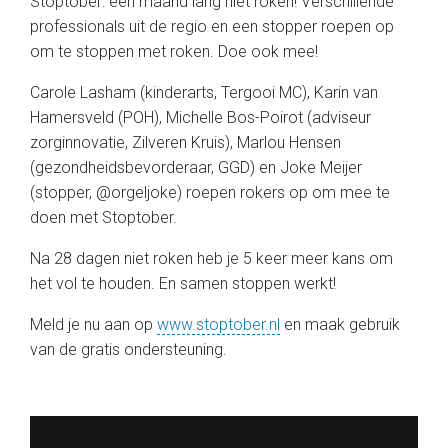
Stoptober: een maand lang niet roken! Verschillende
professionals uit de regio en een stopper roepen op
om te stoppen met roken. Doe ook mee!
Carole Lasham (kinderarts, Tergooi MC), Karin van
Hamersveld (POH), Michelle Bos-Poirot (adviseur
zorginnovatie, Zilveren Kruis), Marlou Hensen
(gezondheidsbevorderaar, GGD) en Joke Meijer
(stopper, @orgeljoke) roepen rokers op om mee te
doen met Stoptober.
Na 28 dagen niet roken heb je 5 keer meer kans om
het vol te houden. En samen stoppen werkt!
Meld je nu aan op
www.stoptober.nl
en maak gebruik
van de gratis ondersteuning.