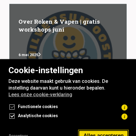
Over Roken & Vapen | gratis
workshops juni
6 mei 2025
Cookie-instellingen
Deze website maakt gebruik van cookies. De
instelling daarvan kunt u hieronder bepalen.
Lees onze cookie-verklaring
rookvrije generatie
Functionele cookies
i
Analytische cookies
i
Toegankelijkheidsverklaring
Privacyverklaring
Cookieverklaring
Alles accepteren
Accepteer