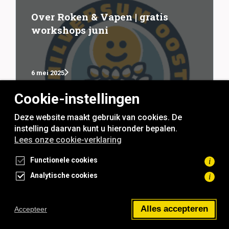
Over Roken & Vapen | gratis
workshops juni
6 mei 2025
Cookie-instellingen
Deze website maakt gebruik van cookies. De
instelling daarvan kunt u hieronder bepalen.
Lees onze cookie-verklaring
rookvrije generatie
Functionele cookies
i
Analytische cookies
i
Toegankelijkheidsverklaring
Privacyverklaring
Cookieverklaring
Alles accepteren
Accepteer