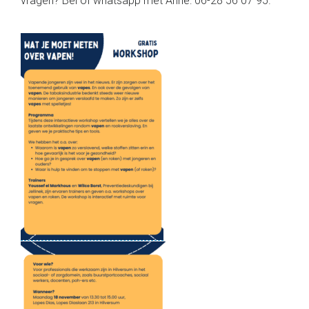
vragen? Bel of whatsapp met Anne: 06-28 56 07 95.