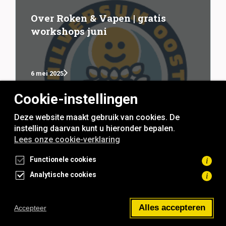
Over Roken & Vapen | gratis
workshops juni
6 mei 2025
Cookie-instellingen
Deze website maakt gebruik van cookies. De
instelling daarvan kunt u hieronder bepalen.
Lees onze cookie-verklaring
rookvrije generatie
Functionele cookies
i
Analytische cookies
i
Toegankelijkheidsverklaring
Privacyverklaring
Cookieverklaring
Alles accepteren
Accepteer