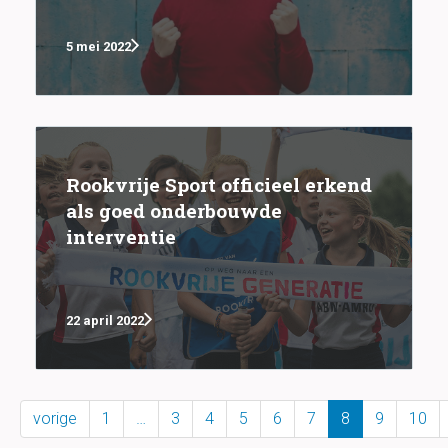
5 mei 2022
Rookvrije Sport officieel erkend
als goed onderbouwde
interventie
22 april 2022
vorige
1
…
3
4
5
6
7
8
9
10